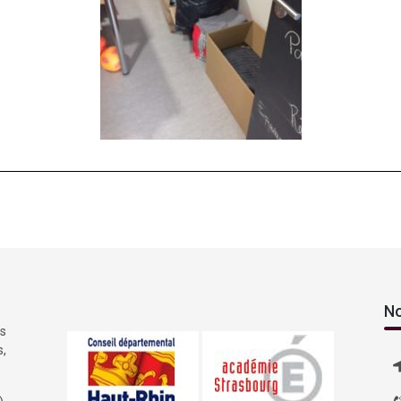
No
es
s,